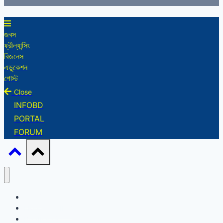
জবস
ফ্রীল্যান্সিং
বিজনেস
এডুকেশন
পোস্ট
Close
INFOBD
PORTAL
FORUM
JOBS
FREELANCING
BUSINESS