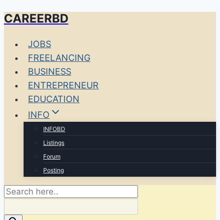
CAREERBD
Skip
to
JOBS
content
FREELANCING
BUSINESS
ENTREPRENEUR
EDUCATION
INFO
INFOBD
Listings
Forum
Posting