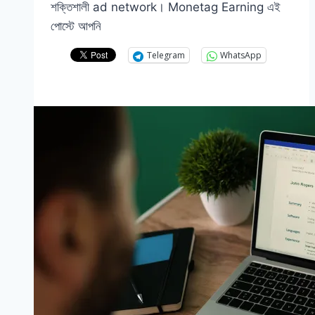
শক্তিশালী ad network। Monetag Earning এই
পোস্টে আপনি
Telegram
WhatsApp