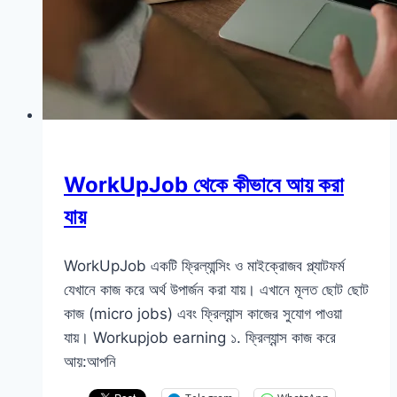
WorkUpJob থেকে কীভাবে আয় করা
যায়
WorkUpJob একটি ফ্রিল্যান্সিং ও মাইক্রোজব প্ল্যাটফর্ম
যেখানে কাজ করে অর্থ উপার্জন করা যায়। এখানে মূলত ছোট ছোট
কাজ (micro jobs) এবং ফ্রিল্যান্স কাজের সুযোগ পাওয়া
যায়। Workupjob earning ১. ফ্রিল্যান্স কাজ করে
আয়:আপনি