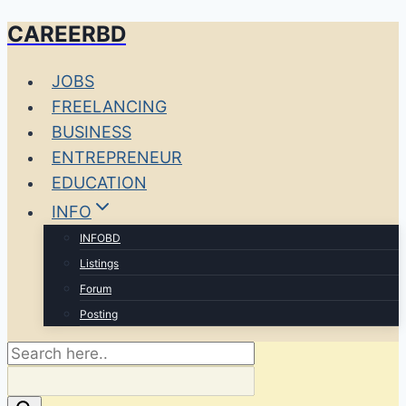
CAREERBD
Skip
to
JOBS
content
FREELANCING
BUSINESS
ENTREPRENEUR
EDUCATION
INFO
INFOBD
Listings
Forum
Posting