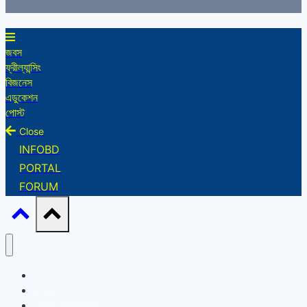
জবস
ফ্রীল্যান্সিং
বিজনেস
এডুকেশন
পোস্ট
Close
INFOBD
PORTAL
FORUM
JOBS
FREELANCING
BUSINESS