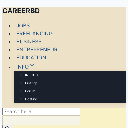
CAREERBD
Skip
to
JOBS
content
FREELANCING
BUSINESS
ENTREPRENEUR
EDUCATION
INFO
INFOBD
Listings
Forum
Posting