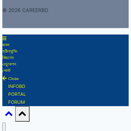
© 2026 CAREERBD
জবস
ফ্রীল্যান্সিং
বিজনেস
এডুকেশন
পোস্ট
Close
INFOBD
PORTAL
FORUM