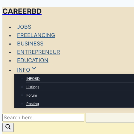
CAREERBD
Skip
to
JOBS
content
FREELANCING
BUSINESS
ENTREPRENEUR
EDUCATION
INFO
INFOBD
Listings
Forum
Posting