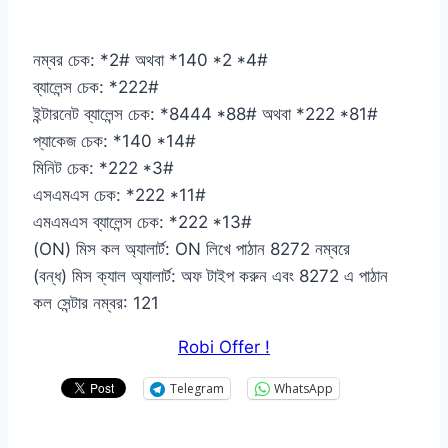
নম্বর চেক: *2# অথবা *140 *2 *4#
ব্যালেন্স চেক: *222#
ইন্টারনেট ব্যালেন্স চেক: *8444 *88# অথবা *222 *81#
প্যাকেজ চেক: *140 *14#
মিনিট চেক: *222 *3#
এসএমএস চেক: *222 *11#
এমএমএস ব্যালেন্স চেক: *222 *13#
(ON) মিস কল অ্যালার্ট: ON লিখে পাঠান 8272 নম্বরে
(বন্ধ) মিস ক্যাল অ্যালার্ট: অফ টাইপ করুন এবং 8272 এ পাঠান
কল সেন্টার নম্বর: 121
Robi Offer !
Telegram
WhatsApp