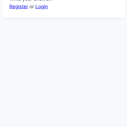
Register
or
Login