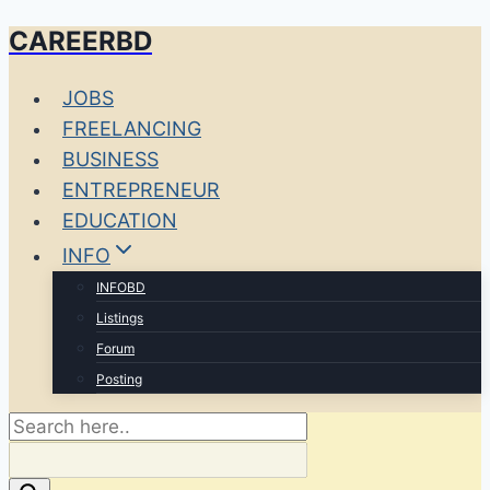
CAREERBD
Skip
to
JOBS
content
FREELANCING
BUSINESS
ENTREPRENEUR
EDUCATION
INFO
INFOBD
Listings
Forum
Posting