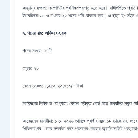
অন্যান্য দক্ষতা: কম্পিউটার প্রশিক্ষণপ্রাপ্ত হতে হবে। সাঁটলিপিতে প্রতি
ইংরেজিতে ৩০ ও বাংলায় ২৫ শব্দের গতি থাকতে হবে। এ ছাড়া ই-মেইল ও ফ
২. পদের নাম: অফিস সহায়ক
পদের সংখ্যা: ১৭টি
গ্রেড: ২০
বেতন স্কেল: ৮,২৫০-২০,০১০/- টাকা
আবেদনের শিক্ষাগত যোগ্যতা: কোনো স্বীকৃত বোর্ড হতে মাধ্যমিক স্কুল সার্
আবেদনের বয়সসীমা: ১ মে ২০২৬ তারিখে প্রার্থীর বয়স ১৮ থেকে ৩২ বছরের ম
শিথিলযোগ্য। তবে সতর্কতা বয়স প্রমাণের ক্ষেত্রে অ্যাফিডেভিট গ্রহণয