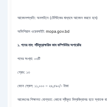
আবেদনপদ্ধতি: অনলাইনে (টেলিটকের মাধ্যমে আবেদন করতে হবে)
অফিশিয়াল ওয়েবসাইট:
mopa.gov.bd
১. পদের নাম: সাঁটমুদ্রাক্ষরিক কাম কম্পিউটার অপারেটর
পদের সংখ্যা: ০৩টি
গ্রেড: ১৩
বেতন স্কেল: ১১,০০০ – ২৬,৫৯০/- টাকা
আবেদনের শিক্ষাগত যোগ্যতা: কোনো স্বীকৃত বিশ্ববিদ্যালয় হতে স্নাতক ব