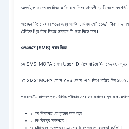
অনলাইনে আবেদনের নিয়ম ও ফি জমা দিতে আগ্রহী প্রার্থীদের ওয়েবসাই
আবেদন ফি: ১ নম্বর পদের জন্য সার্ভিস চার্জসহ মোট ১১২/- টাকা। ২ নম্
টেলিটক প্রিপেইড সিমের মাধ্যমে ফি জমা দিতে হবে।
এসএমএস (SMS) করার নিয়ম—
১ম SMS: MOPA স্পেস User ID লিখে পাঠিয়ে দিন ১৬২২২ নম্বরে
২য় SMS: MOPA স্পেস YES স্পেস PIN লিখে পাঠিয়ে দিন ১৬২২২ 
প্রয়োজনীয় কাগজপত্র: মৌখিক পরীক্ষার সময় সব কাগজের মূল কপি দেখা
১. সব শিক্ষাগত যোগ্যতার সনদপত্র।
২. নাগরিকত্ব সনদপত্র।
৩. চারিত্রিক সনদপত্র (১ম শ্রেণির গেজেটেড কর্মকর্তা কর্তৃক)।