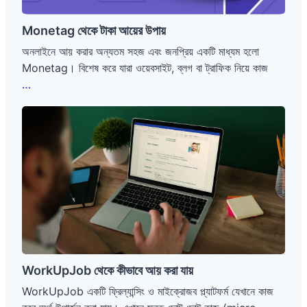
Monetag থেকে টাকা আয়ের উপায়
অনলাইনে আয় করার অন্যতম সহজ এবং জনপ্রিয় একটি মাধ্যম হলো
Monetag। বিশেষ করে যারা ওয়েবসাইট, ব্লগ বা ট্রাফিক নিয়ে কাজ
Monetag
…
থেকে
WorkUpJob
টাকা
থেকে
আয়ের
কীভাবে
উপায়
আয়
করা
যায়
WorkUpJob থেকে কীভাবে আয় করা যায়
WorkUpJob একটি ফ্রিল্যান্সিং ও মাইক্রোজব প্ল্যাটফর্ম যেখানে কাজ