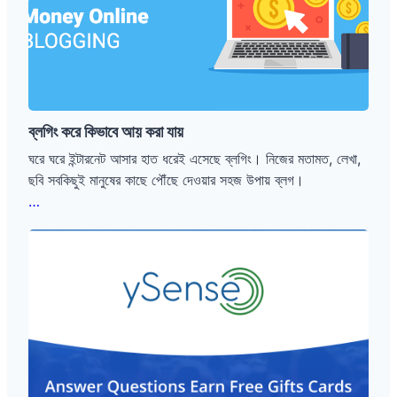
করা
যায়
ব্লগিং করে কিভাবে আয় করা যায়
ঘরে ঘরে ইন্টারনেট আসার হাত ধরেই এসেছে ব্লগিং। নিজের মতামত, লেখা,
ছবি সবকিছুই মানুষের কাছে পৌঁছে দেওয়ার সহজ উপায় ব্লগ।
ব্লগিং
…
করে
Ysense
কিভাবে
থেকে
আয়
আয়
করা
করার
যায়
উপায়