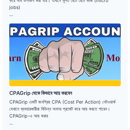
করে অর্থ উপার্জন করা যায়। এখানে মূলত ছোট ছোট কাজ (micro
jobs)
WorkUpJob
…
থেকে
CPAGrip
কীভাবে
থেকে
আয়
কিভাবে
করা
আয়
যায়
করবেন
CPAGrip থেকে কিভাবে আয় করবেন
CPAGrip একটি জনপ্রিয় CPA (Cost Per Action) নেটওয়ার্ক
যেখানে ব্যবহারকারীরা বিভিন্ন অফার প্রমোট করে আয় করতে পারেন।
CPAGrip-এ আয় করার
CPAGrip
…
থেকে