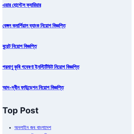
উ
২
এয়ার হোস্টেস ক্যারিয়ার
প
০
বৃ
২
ত্তি
৬
বেঙ্গল কমার্শিয়াল ব্যাংক নিয়োগ বিজ্ঞপ্তি
পা
বে
শি
বুয়েট নিয়োগ বিজ্ঞপ্তি
ক্ষা
র্থী
রা
পরমাণু কৃষি গবেষণা ইনস্টিটিউট নিয়োগ বিজ্ঞপ্তি
আদ-দ্বীন ফাউন্ডেশন নিয়োগ বিজ্ঞপ্তি
Top Post
অনলাইন জব বাংলাদেশ