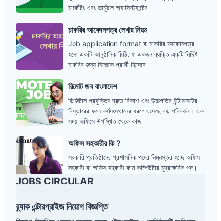
মার্কেটিং এবং ভার্চুয়াল অ্যাসিস্ট্যান্টের
চাকরির
চাকরির আবেদনপত্র লেখার নিয়ম
আবেদনপত্র
Job application format বা চাকরির আবেদনপত্র
লেখার
হলো একটি আনুষ্ঠানিক চিঠি, যা একজন ব্যক্তি একটি নির্দিষ্ট
নিয়ম
চাকরির জন্য নিজেকে প্রার্থী হিসেবে
রিমোট
রিমোট জব বাংলাদেশ
জব
ডিজিটাল প্রযুক্তির দ্রুত বিকাশ এবং উচ্চগতির ইন্টারনেটের
বাংলাদেশ
বিস্তারের ফলে কর্মসংস্থানের ধরণে এসেছে বড় পরিবর্তন। এক
সময় অফিসে উপস্থিত থেকে কাজ
অফিস
অফিস সহকারীর কি ?
সহকারীর
সরকারি প্রতিষ্ঠানের প্রশাসনিক পদের নিম্নস্তর হচ্ছে অফিস
কি
সহকারী বা অফিস সহকারী কাম কম্পিউটার মুদ্রাক্ষরিক পদ।
?
তবে প্রশাসন বা হিসাব শাখার
JOBS CIRCULAR
ব্র্যাক এন্টারপ্রাইজ নিয়োগ বিজ্ঞপ্তি