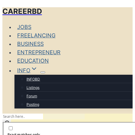
CAREERBD
Skip
to
JOBS
content
FREELANCING
BUSINESS
ENTREPRENEUR
EDUCATION
INFO
INFOBD
Listings
Forum
Posting
POST
Exact matches only