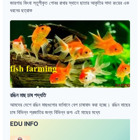
জায়গায় কিংবা স্তূপীকৃত গোবর রাখার স্থানে ছাতার আকৃতির সাদা রংয়ের এক
ধরনের ছত্রাক
র
ঙি
ন
মা
ছ
চা
ষ
প
দ্ধ
তি
রঙিন মাছ চাষ পদ্ধতি
আমদের দেশে রঙিন মাছগুলোর বর্তমানে বেশ চাষাবাদ করা হচ্ছে। রঙিন মাছের
চাষ বিভিন্ন প্রজাতির জন্য বিভিন্ন রূপ৷ এই মাছের মধ্যে
EDU INFO
২