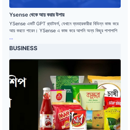
Ysense থেকে আয় করার উপায়
YSense একটি GPT প্ল্যাটফর্ম, যেখানে ব্যবহারকারীরা বিভিন্ন কাজ করে
আয় করতে পারেন। YSense এ কাজ করে আপনি অন্য কিছুর পাশাপাশি
Ysense
…
থেকে
BUSINESS
আয়
করার
ডি
উপায়
লা
র
শি
প
ব্য
ব
সা
র
নি