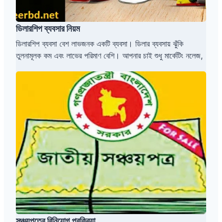
য়
ম
ডিলারশিপ ব্যবসার নিয়ম
ডিলারশিপ ব্যবসা বেশ লাভজনক একটি ব্যবসা। ডিলার ব্যবসায় ঝুঁকি
তুলনামূলক কম এবং লাভের পরিমাণ বেশি। আপনার চাই শুধু মার্কেটিং নলেজ,
স
ঞ্চ
য়
প
ত্রে
বি
নি
য়ো
গ
প্র
ক্রি
য়া
সঞ্চয়পত্রে বিনিয়োগ প্রক্রিয়া