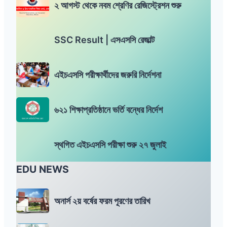
২ আগস্ট থেকে নবম শ্রেণির রেজিস্ট্রেশন শুরু
আ
গ
S
স্ট
SSC Result | এসএসসি রেজাল্ট
S
থে
C
কে
এ
R
ন
এইচএসসি পরীক্ষার্থীদের জরুরি নির্দেশনা
ই
e
ব
চ
s
ম
৬
এ
u
শ্রে
৬২১ শিক্ষাপ্রতিষ্ঠানে ভর্তি বন্ধের নির্দেশ
২
স
l
ণি
১
সি
t
র
স্থ
শি
প
|
স্থগিত এইচএসসি পরীক্ষা শুরু ২৭ জুলাই
রে
গি
ক্ষা
রী
এ
জি
ত
প্র
ক্ষা
স
EDU NEWS
স্ট্রে
এ
তি
র্থী
এ
শ
ই
ষ্ঠা
দে
স
ন
অ
চ
নে
অনার্স ২য় বর্ষের ফরম পূরণের তারিখ
র
সি
শু
না
এ
ভ
জ
রে
রু
র্স
স
র্তি
রু