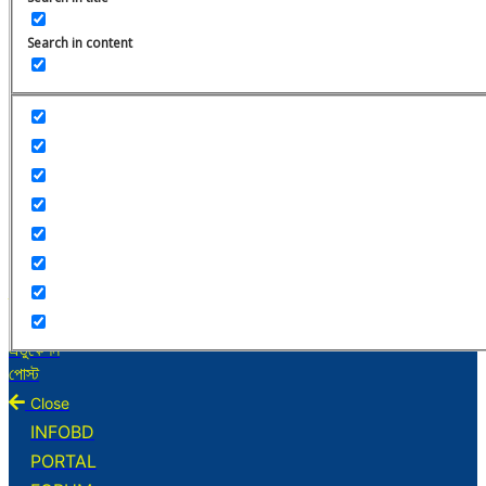
About
Privacy
Search in content
Disclaimer
Contact
© 2026 CAREERBD
জবস
ফ্রীল্যান্সিং
বিজনেস
এডুকেশন
পোস্ট
Close
INFOBD
PORTAL