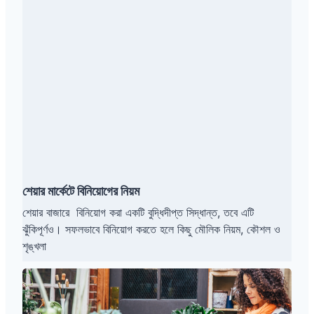
য়া
র
মা
র্কে
টে
বি
নি
য়ো
গে
র
নি
য়
শেয়ার মার্কেটে বিনিয়োগের নিয়ম
ম
শেয়ার বাজারে বিনিয়োগ করা একটি বুদ্ধিদীপ্ত সিদ্ধান্ত, তবে এটি
ঝুঁকিপূর্ণও। সফলভাবে বিনিয়োগ করতে হলে কিছু মৌলিক নিয়ম, কৌশল ও
শৃঙ্খলা
আ
ত্ম
ক