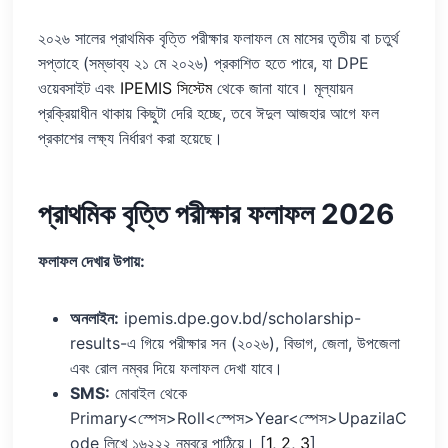
২০২৬ সালের প্রাথমিক বৃত্তি পরীক্ষার ফলাফল মে মাসের তৃতীয় বা চতুর্থ
সপ্তাহে (সম্ভাব্য ২১ মে ২০২৬) প্রকাশিত হতে পারে, যা DPE
ওয়েবসাইট এবং
IPEMIS সিস্টেম
থেকে জানা যাবে। মূল্যায়ন
প্রক্রিয়াধীন থাকায় কিছুটা দেরি হচ্ছে, তবে ঈদুল আজহার আগে ফল
প্রকাশের লক্ষ্য নির্ধারণ করা হয়েছে।
প্রাথমিক বৃত্তি পরীক্ষার ফলাফল 2026
ফলাফল দেখার উপায়:
অনলাইন:
ipemis.dpe.gov.bd/scholarship-
results-এ গিয়ে পরীক্ষার সন (২০২৬), বিভাগ, জেলা, উপজেলা
এবং রোল নম্বর দিয়ে ফলাফল দেখা যাবে।
SMS:
মোবাইল থেকে
Primary<স্পেস>Roll<স্পেস>Year<স্পেস>UpazilaC
ode লিখে ১৬২২২ নম্বরে পাঠিয়ে। [
1
,
2
,
3
]