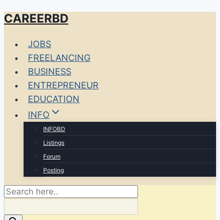
CAREERBD
Skip
to
JOBS
content
FREELANCING
BUSINESS
ENTREPRENEUR
EDUCATION
INFO
INFOBD
Listings
Forum
Posting