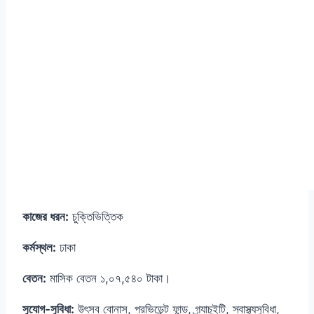
কাজের ধরন:
চুক্তিভিত্তিক
কর্মস্থল:
ঢাকা
বেতন:
মাসিক বেতন ১,০৭,৫৪০ টাকা।
সুযোগ-সুবিধা:
উৎসব বোনাস, প্রভিডেন্ট ফান্ড, গ্র্যাচুইটি, স্বাস্থ্যসুবিধা,