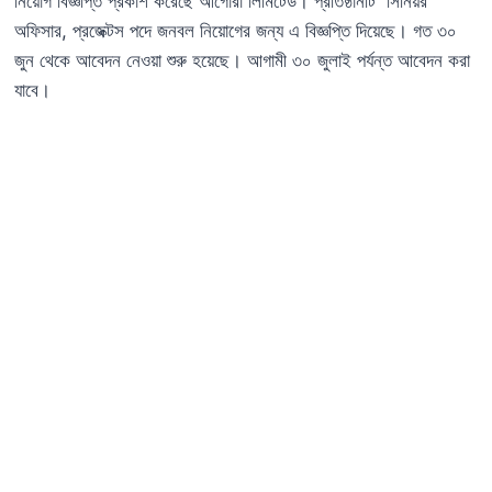
নিয়োগ বিজ্ঞপ্তি প্রকাশ করেছে আগোরা লিমিটেড। প্রতিষ্ঠানটি সিনিয়র
অফিসার, প্রজেক্টস পদে জনবল নিয়োগের জন্য এ বিজ্ঞপ্তি দিয়েছে। গত ৩০
জুন থেকে আবেদন নেওয়া শুরু হয়েছে। আগামী ৩০ জুলাই পর্যন্ত আবেদন করা
যাবে।