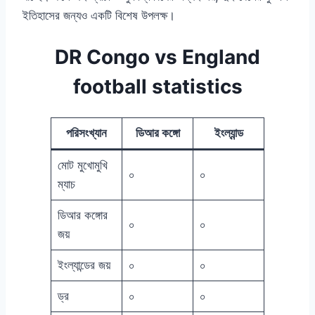
ইতিহাসের জন্যও একটি বিশেষ উপলক্ষ।
DR Congo vs England
football statistics
পরিসংখ্যান
ডিআর কঙ্গো
ইংল্যান্ড
মোট মুখোমুখি
০
০
ম্যাচ
ডিআর কঙ্গোর
০
০
জয়
ইংল্যান্ডের জয়
০
০
ড্র
০
০