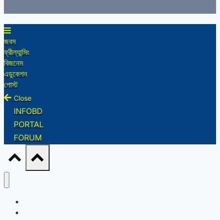
জবস
ফ্রীল্যান্সিং
বিজনেস
এডুকেশন
পোস্ট
Close
INFOBD
PORTAL
FORUM
JOBS
FREELANCING