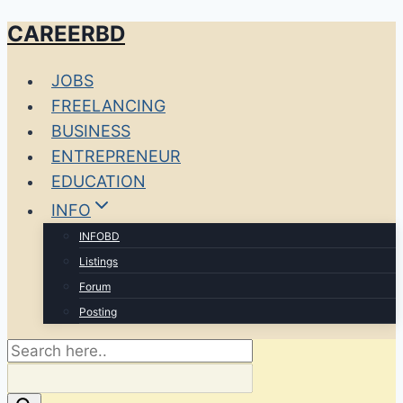
CAREERBD
Skip
to
JOBS
content
FREELANCING
BUSINESS
ENTREPRENEUR
EDUCATION
INFO
INFOBD
Listings
Forum
Posting