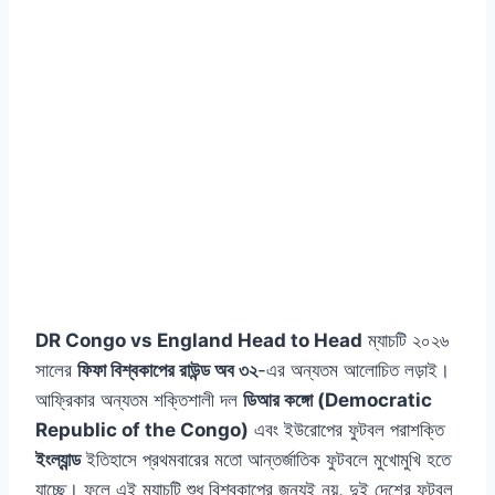
DR Congo vs England Head to Head
ম্যাচটি ২০২৬
সালের
ফিফা বিশ্বকাপের রাউন্ড অব ৩২
-এর অন্যতম আলোচিত লড়াই।
আফ্রিকার অন্যতম শক্তিশালী দল
ডিআর কঙ্গো (Democratic
Republic of the Congo)
এবং ইউরোপের ফুটবল পরাশক্তি
ইংল্যান্ড
ইতিহাসে প্রথমবারের মতো আন্তর্জাতিক ফুটবলে মুখোমুখি হতে
যাচ্ছে। ফলে এই ম্যাচটি শুধু বিশ্বকাপের জন্যই নয়, দুই দেশের ফুটবল