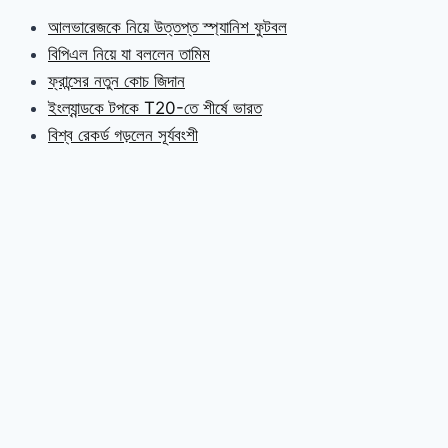
আলভারেজকে নিয়ে উত্তপ্ত স্প্যানিশ ফুটবল
বিপিএল নিয়ে যা বললেন তামিম
ফ্রান্সের নতুন কোচ জিদান
ইংল্যান্ডকে টপকে T20-তে শীর্ষে ভারত
বিশ্ব রেকর্ড গড়লেন সূর্যবংশী