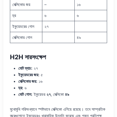
মেক্সিকোর জয়
–
১৬
ড্র
৬
৬
ইকুয়েডরের গোল
২৭
মেক্সিকোর গোল
৪৯
H2H সারসংক্ষেপ
মোট ম্যাচ:
২৭
ইকুয়েডরের জয়:
৫
মেক্সিকোর জয়:
১৬
ড্র:
৬
মোট গোল:
ইকুয়েডর
২৭
, মেক্সিকো
৪৯
মুখোমুখি পরিসংখ্যানে স্পষ্টভাবে মেক্সিকো এগিয়ে রয়েছে। তবে সাম্প্রতিক
বছরগুলোতে ইকুয়েডরও ধারাবাহিক উন্নতি করেছে এবং শক্ত প্রতিপক্ষ