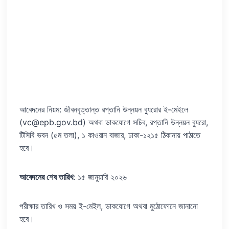
আবেদনের নিয়ম: জীবনবৃত্তান্ত রপ্তানি উন্নয়ন ব্যুরোর ই-মেইলে
(vc@epb.gov.bd) অথবা ডাকযোগে সচিব, রপ্তানি উন্নয়ন ব্যুরো,
টিসিবি ভবন (৫ম তলা), ১ কাওরান বাজার, ঢাকা-১২১৫ ঠিকানায় পাঠাতে
হবে।
আবেদনের শেষ তারিখ
: ১৫ জানুয়ারি ২০২৬
পরীক্ষার তারিখ ও সময় ই-মেইল, ডাকযোগে অথবা মুঠোফোনে জানানো
হবে।