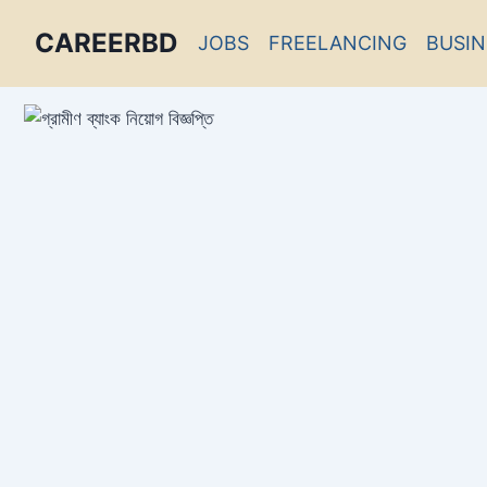
CAREERBD
JOBS
FREELANCING
BUSIN
INFOBD
PORTAL
FORUM