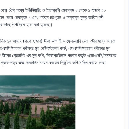
কে বেলা ৩টার মধ্যে ইঞ্জিনিয়ারিং ও ইউআরপি মেধাক্রম ১ থেকে ১ হাজার ২০
ন জেলা মেধাক্রম ১ এবং পার্বত্য চট্টগ্রাম ও অন্যান্য ক্ষুদ্র জাতিগোষ্ঠী
 কমিটির কাছে উপস্থিত হতে বলা হয়েছে।
মানিক ১২ হাজার (বারো হাজার) টাকা আগামী ৯ ফেব্রুয়ারি বেলা ৩টার মধ্যে জনতা
এইচএসসি/সমমান পরীক্ষার মূল রেজিস্ট্রেশন কার্ড, এসএসসি/সমমান পরীক্ষার মূল
্ষার গ্রেডশিট এর মূল কপি, শিক্ষাপ্রতিষ্ঠান প্রধান কর্তৃক এইচএসসি/সমমানের
ষার প্রবেশপত্র এবং অনলাইন চয়েস ফরমের প্রিন্টেড কপি দাখিল করতে হবে।