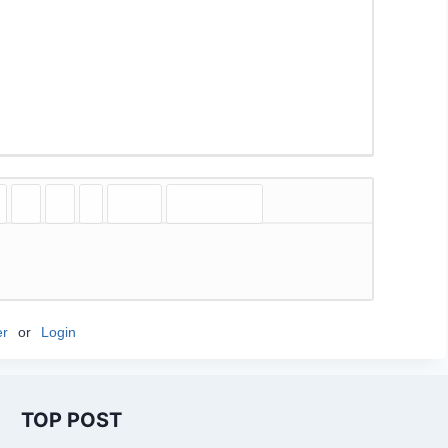
er
or
Login
TOP POST