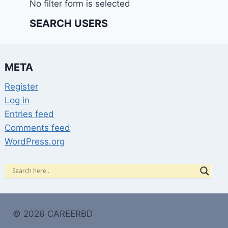
No filter form is selected
SEARCH USERS
META
Register
Log in
Entries feed
Comments feed
WordPress.org
© 2026 CAREERBD