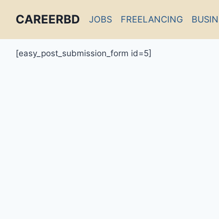
CAREERBD
JOBS
FREELANCING
BUSIN
INFOBD
[easy_post_submission_form id=5]
PORTAL
FORUM