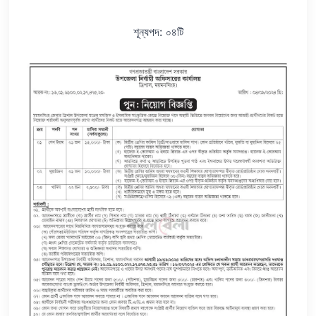
শূন্যপদ: ০৪টি