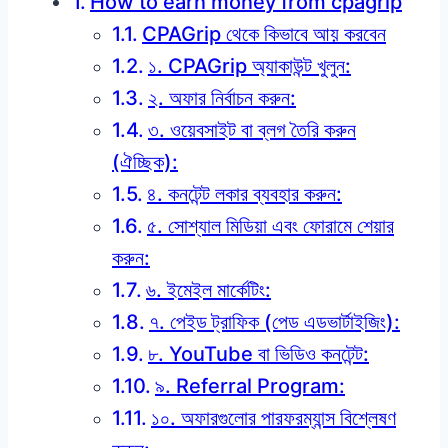
How to earn money from cpagrip
CPAGrip থেকে কিভাবে আয় করবেন
১. CPAGrip অ্যাকাউন্ট খুলুন:
২. অফার নির্বাচন করুন:
৩. ওয়েবসাইট বা ব্লগ তৈরি করুন
(ঐচ্ছিক):
৪. কনটেন্ট লকার ব্যবহার করুন:
৫. সোশ্যাল মিডিয়া এবং ফোরামে শেয়ার
করুন:
৬. ইমেইল মার্কেটিং:
৭. পেইড ট্রাফিক (পেড এডভার্টাইজিং):
৮. YouTube বা ভিডিও কনটেন্ট:
৯. Referral Program:
১০. অফারগুলোর পারফরম্যান্স বিশ্লেষণ