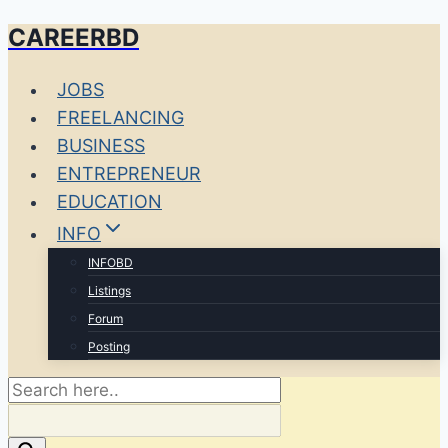
CAREERBD
Skip
to
JOBS
content
FREELANCING
BUSINESS
ENTREPRENEUR
EDUCATION
INFO
INFOBD
Listings
Forum
Posting