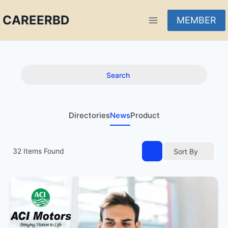
CAREERBD
MEMBER
INFOBD
PORTAL
Search
FORUM
Directories
News
Product
32
Items Found
Sort By