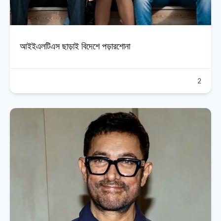
আইইএলটিএস ছাড়াই বিদেশে পড়ারশোনা
2