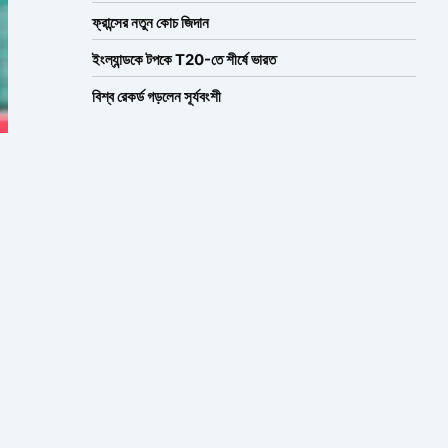
ফ্রান্সের নতুন কোচ জিদান
ইংল্যান্ডকে টপকে T20-তে শীর্ষে ভারত
বিশ্ব রেকর্ড গড়লেন সূর্যবংশী