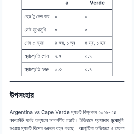
a
Verde
হেড টু হেড জয়
০
০
মোট মুখোমুখি
০
০
শেষ ৫ ম্যাচ
৪ জয়, ১ ড্র
৪ ড্র, ১ হার
ম্যাচপ্রতি গোল
২.৭
০.৭
ম্যাচপ্রতি হজম
০.৩
০.৭
উপসংহার
Argentina vs Cape Verde ম্যাচটি বিশ্বকাপ ২০২৬-এর
নকআউট পর্বের অন্যতম আকর্ষণীয় লড়াই। ইতিহাসে প্রথমবার মুখোমুখি
হওয়ায় ম্যাচটি বিশেষ গুরুত্ব বহন করছে। আর্জেন্টিনা অভিজ্ঞতা ও তারকা