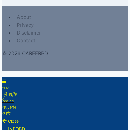
About
Privacy
Disclaimer
Contact
© 2026 CAREERBD
জবস
ফ্রীল্যান্সিং
বিজনেস
এডুকেশন
পোস্ট
Close
INFOBD