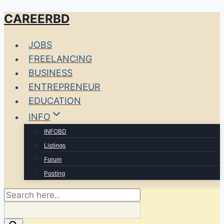
CAREERBD
Skip
to
JOBS
content
FREELANCING
BUSINESS
ENTREPRENEUR
EDUCATION
INFO
INFOBD
Listings
Forum
Posting