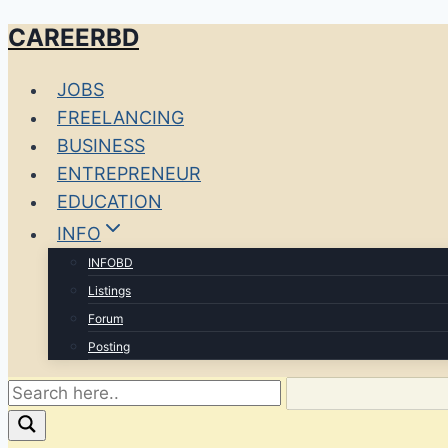
CAREERBD
Skip
to
JOBS
content
FREELANCING
BUSINESS
ENTREPRENEUR
EDUCATION
INFO
INFOBD
Listings
Forum
Posting