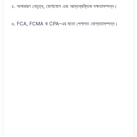
৫. অসাধারণ নেতৃত্ব, যোগাযোগ এবং আন্তব্যক্তিক দক্ষতাসম্পন্ন।
৬. FCA, FCMA বা CPA–এর মতো পেশাগত যোগ্যতাসম্পন্ন।