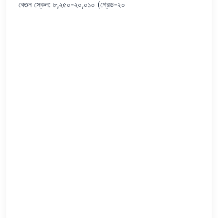
বেতন স্কেল: ৮,২৫০-২০,০১০ (গ্রেড-২০