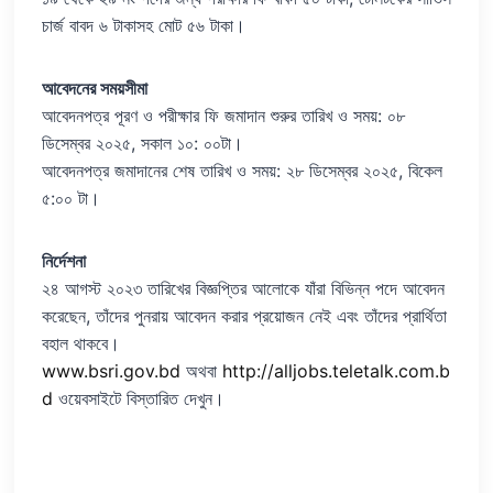
চার্জ বাবদ ৬ টাকাসহ মোট ৫৬ টাকা।
আবেদনের সময়সীমা
আবেদনপত্র পূরণ ও পরীক্ষার ফি জমাদান শুরুর তারিখ ও সময়: ০৮
ডিসেম্বর ২০২৫, সকাল ১০: ০০টা।
আবেদনপত্র জমাদানের শেষ তারিখ ও সময়: ২৮ ডিসেম্বর ২০২৫, বিকেল
৫:০০ টা।
নির্দেশনা
২৪ আগস্ট ২০২৩ তারিখের বিজ্ঞপ্তির আলোকে যাঁরা বিভিন্ন পদে আবেদন
করেছেন, তাঁদের পুনরায় আবেদন করার প্রয়োজন নেই এবং তাঁদের প্রার্থিতা
বহাল থাকবে।
www.bsri.gov.bd
অথবা
http://alljobs.teletalk.com.b
d
ওয়েবসাইটে বিস্তারিত দেখুন।