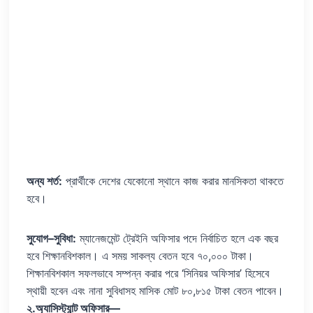
অন্য শর্ত:
প্রার্থীকে দেশের যেকোনো স্থানে কাজ করার মানসিকতা থাকতে
হবে।
সুযোগ–সুবিধা:
ম্যানেজমেন্ট ট্রেইনি অফিসার পদে নির্বাচিত হলে এক বছর
হবে শিক্ষানবিশকাল। এ সময় সাকল্য বেতন হবে ৭০,০০০ টাকা।
শিক্ষানবিশকাল সফলভাবে সম্পন্ন করার পরে ‘সিনিয়র অফিসার’ হিসেবে
স্থায়ী হবেন এবং নানা সুবিধাসহ মাসিক মোট ৮০,৮১৫ টাকা বেতন পাবেন।
২.অ্যাসিস্ট্যান্ট অফিসার—