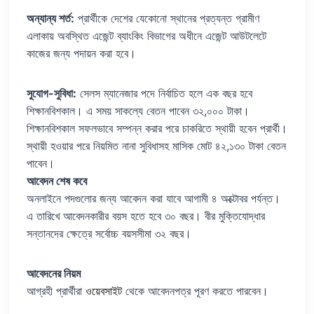
অন্যান্য শর্ত:
প্রার্থীকে দেশের যেকোনো স্থানের প্রত্যন্ত গ্রামীণ
এলাকায় অবস্থিত এজেন্ট ব্যাংকিং বিভাগের অধীনে এজেন্ট আউটলেটে
কাজের জন্য পদায়ন করা হবে।
সুযোগ-সুবিধা:
সেলস ম্যানেজার পদে নির্বাচিত হলে এক বছর হবে
শিক্ষানবিশকাল। এ সময় সাকল্যে বেতন পাবেন ৩২,০০০ টাকা।
শিক্ষানবিশকাল সফলভাবে সম্পন্ন করার পরে চাকরিতে স্থায়ী হবেন প্রার্থী।
স্থায়ী হওয়ার পরে নিয়মিত নানা সুবিধাসহ মাসিক মোট ৪২,১৩০ টাকা বেতন
পাবেন।
আবেদন শেষ কবে
অনলাইনে পদগুলোর জন্য আবেদন করা যাবে আগামী ৪ অক্টোবর পর্যন্ত।
এ তারিখে আবেদনকারীর বয়স হতে হবে ৩০ বছর। বীর মুক্তিযোদ্ধার
সন্তানদের ক্ষেত্রে সর্বোচ্চ বয়সসীমা ৩২ বছর।
আবেদনের নিয়ম
আগ্রহী প্রার্থীরা
ওয়েবসাইট
থেকে আবেদনপত্র পূরণ করতে পারবেন।