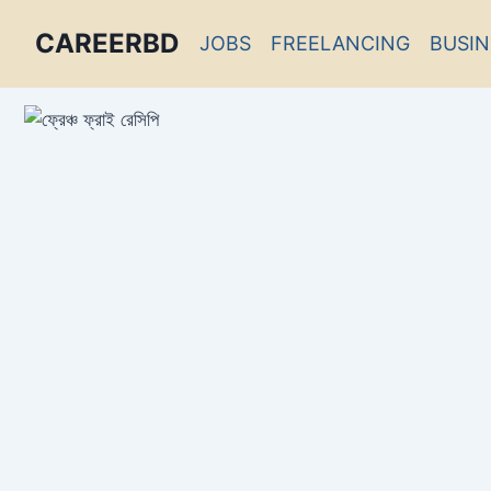
CAREERBD
JOBS
FREELANCING
BUSIN
INFOBD
PORTAL
FORUM