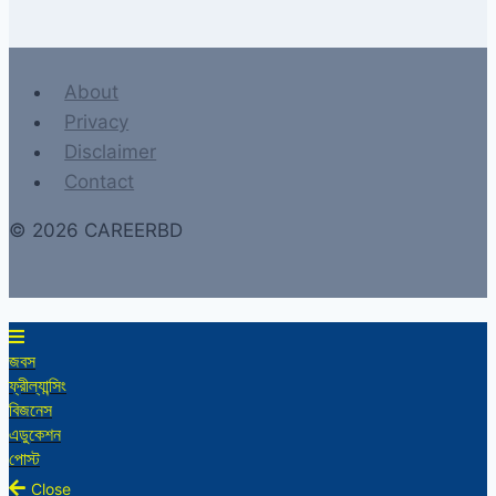
About
Privacy
Disclaimer
Contact
© 2026 CAREERBD
জবস
ফ্রীল্যান্সিং
বিজনেস
এডুকেশন
পোস্ট
Close