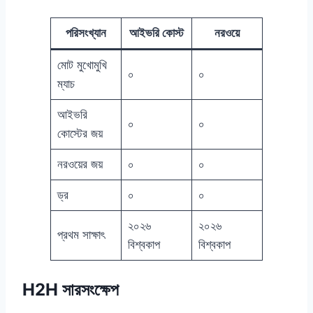
পরিসংখ্যান
আইভরি কোস্ট
নরওয়ে
মোট মুখোমুখি
০
০
ম্যাচ
আইভরি
০
০
কোস্টের জয়
নরওয়ের জয়
০
০
ড্র
০
০
২০২৬
২০২৬
প্রথম সাক্ষাৎ
বিশ্বকাপ
বিশ্বকাপ
H2H সারসংক্ষেপ