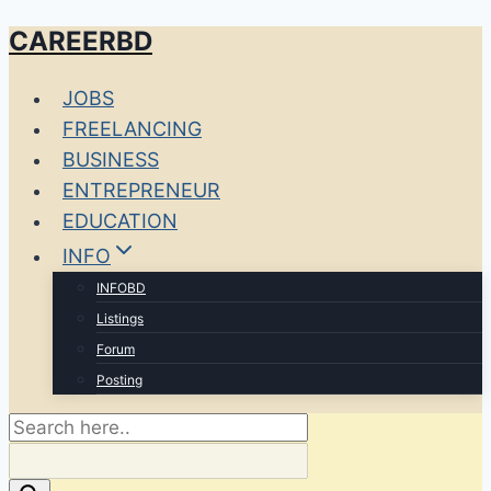
CAREERBD
Skip
to
JOBS
content
FREELANCING
BUSINESS
ENTREPRENEUR
EDUCATION
INFO
INFOBD
Listings
Forum
Posting