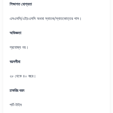
শিক্ষাগত যোগ্যতা
এসএসসি/এইচএসসি অথবা স্নাতক/স্নাতকোত্তর পাস।
অভিজ্ঞতা
প্রযোজ্য নয়।
বয়সসীমা
২৮ থেকে ৪০ বছর।
চাকরির ধরন
পার্ট-টাইম