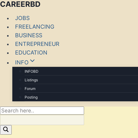
CAREERBD
JOBS
FREELANCING
INFOBD
BUSINESS
ENTREPRENEUR
PORTAL
EDUCATION
FORUM
INFO
INFOBD
Listings
Forum
Posting