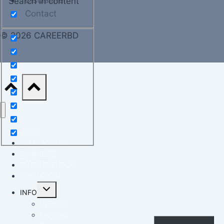
Disclaimer
Search in content
Contact
© 2026 CAREERBD
JOBS
FREELANCING
BUSINESS
ENTREPRENEUR
EDUCATION
INFO
INFOBD
Listings