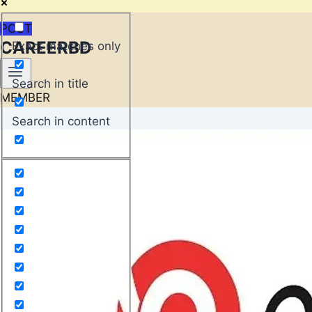
POST
CAREERBD
Exact matches only
Search in title
MEMBER
Search in content