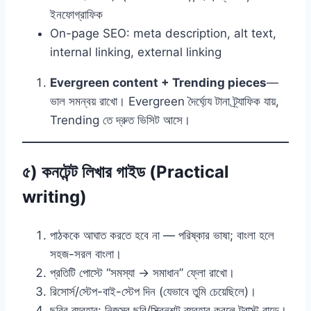
ইনফোগ্রাফিক
On-page SEO: meta description, alt text,
internal linking, external linking
Evergreen content + Trending pieces
—
ভাল সমন্বয় রাখো। Evergreen দৈর্ঘ্য্যে টানা ট্র্যাফিক যায়,
Trending তে দ্রুত ভিসিট আসে।
৫) কনটেন্ট লিখার গাইড (Practical
writing)
পাঠককে আঘাত করতে হবে না — পরিষ্কার ভাষা; বাংলা হলে
সহজ-সরল বাংলা।
প্রতিটি পোস্টে “সমস্যা → সমাধান” ফ্লো রাখো।
রিসোর্স/স্টেপ-বাই-স্টেপ দিন (যেভাবে তুমি চেয়েছিলে)।
ছবির ব্যবহার: নিজস্ব ছবি/স্ক্রিনশট ব্যবহার করলে ট্রাস্ট বাড়ে।