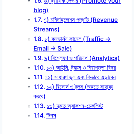
৬) ট্রাফিক লেভার (Promote your
blog)
৭) মনিটাইজেশন পদ্ধতি (Revenue
Streams)
৮) কনভার্সন ফানেল (Traffic →
Email → Sale)
৯) বিশ্লেষণ ও পরিমাপ (Analytics)
১০) আইনি, ট্যাক্স ও নিরাপত্তা বিষয়
১১) সাধারণ ভুল এবং কিভাবে এড়াবেন
১২) রিসোর্স ও টুলস (শুরুতে সাহায্য
করবে)
১৩) দ্রুত অ্যাকশন-চেকলিস্ট
টিপস