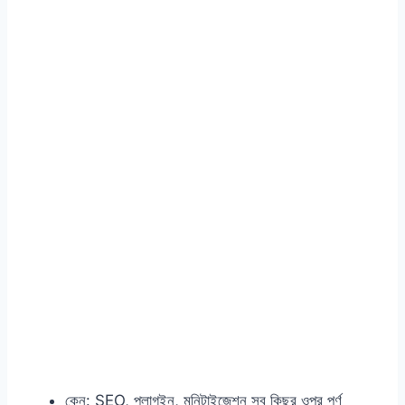
কেন: SEO, প্লাগইন, মনিটাইজেশন সব কিছুর ওপর পূর্ণ