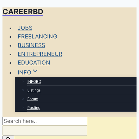
CAREERBD
Skip
to
JOBS
content
FREELANCING
BUSINESS
ENTREPRENEUR
EDUCATION
INFO
INFOBD
Listings
Forum
Posting