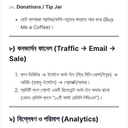
১০.
Donations / Tip Jar
ছোট ব্লগাররা প্রাইজ/কাফি-ফান্ডের মাধ্যমে আয় করে (Buy
Me a Coffee)।
৮) কনভার্সন ফানেল (Traffic → Email →
Sale)
ব্লগ ভিজিটর → ইমেইল অপ্ট-ইন (ফ্রি মিনি-কোর্স/ইবুক) →
নর্চারিং (ভ্যালু-ইমেইল) → প্রোডাক্ট/অফার।
প্রতিটি ব্লগ পোস্টে একটি রিলেভেন্ট অপ্ট-ইন অফার রাখো
(যেমন রেসিপি ব্লগে “১০টি ফাস্ট রেসিপি পিডিএফ”)।
৯) বিশ্লেষণ ও পরিমাপ (Analytics)