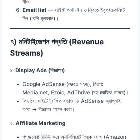
নাও।
Email list
— সাইটে অপ্ট-ইন ও ফ্রিতে ইবুক/চেকলিস্ট
দিন (বেশি মূল্যবান)।
৭) মনিটাইজেশন পদ্ধতি (Revenue
Streams)
১.
Display Ads (বিজ্ঞাপন)
Google AdSense (শুরুতে সহজ), বিকল্প:
Media.net, Ezoic, AdThrive (বড় ট্রাফিক লাগবে)।
কিভাবে: সাইটে ট্রাফিক বাড়াও → AdSense অ্যাপ্লাই
করো → বিজ্ঞাপন প্লেস করো।
২.
Affiliate Marketing
পণ্য/সেবা রিভিউ করে অ্যাফিলিয়েট লিঙ্ক বসাও (Amazon