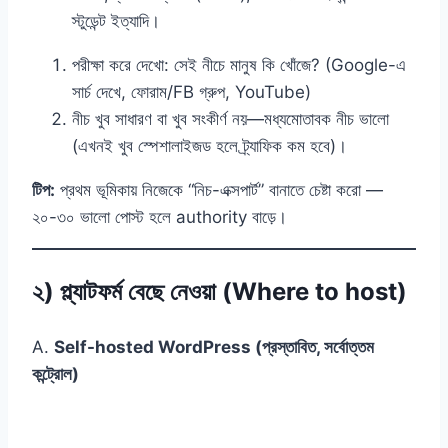
স্টুডেন্ট ইত্যাদি।
পরীক্ষা করে দেখো: সেই নীচে মানুষ কি খোঁজে? (Google-এ
সার্চ দেখে, ফোরাম/FB গ্রুপ, YouTube)
নীচ খুব সাধারণ বা খুব সংকীর্ণ নয়—মধ্যমোতাবক নীচ ভালো
(এখনই খুব স্পেশালাইজড হলে ট্র্যাফিক কম হবে)।
টিপ:
প্রথম ভূমিকায় নিজেকে “নিচ-এক্সপার্ট” বানাতে চেষ্টা করো —
২০-৩০ ভালো পোস্ট হলে authority বাড়ে।
২) প্ল্যাটফর্ম বেছে নেওয়া (Where to host)
A.
Self-hosted WordPress (প্রস্তাবিত, সর্বোত্তম
কন্ট্রোল)