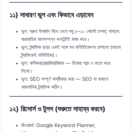
১১) সাধারণ ভুল এবং কিভাবে এড়াবেন
ভুল: দ্রুত উপার্জন দিবে ভেবে শুধু ৫–১০ পোস্টে চশমা; বাস্তব:
ধারাবাহিক মানসম্পন্ন কনটেন্টই কাজ করে।
ভুল: ট্র্যাফিক ছাড়া একই সঙ্গে সব মনিটাইজেশন চালানো (ভালো
ট্র্যাফিকেই মনিটাইজ)।
ভুল: কপিকরা/প্ল্যাজিয়ারিজম — নিজের শব্দে ও মতো করে
লিখো।
ভুল: SEO সম্পূর্ণ অস্বীকার করা — SEO না থাকলে
আরগানিক ট্র্যাফিক কঠিন।
১২) রিসোর্স ও টুলস (শুরুতে সাহায্য করবে)
কিওয়ার্ড: Google Keyword Planner,