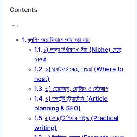
Contents
ব্লগিং করে কিভাবে আয় করা যায়
১) লক্ষ্য নির্ধারণ ও নীচ (Niche) বেছে
নেওয়া
২) প্ল্যাটফর্ম বেছে নেওয়া (Where to
host)
৩) ডোমেইন, হোস্টিং ও সেটআপ
৪) কনটেন্ট স্ট্র্যাটেজি (Article
planning & SEO)
৫) কনটেন্ট লিখার গাইড (Practical
writing)