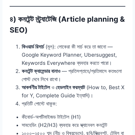
৪) কনটেন্ট স্ট্র্যাটেজি (Article planning &
SEO)
কিওয়ার্ড রিসার্চ
(মূল): লোকেরা কী সার্চ করে তা জানো —
Google Keyword Planner, Ubersuggest,
Keywords Everywhere ব্যবহার করতে পারো।
কনটেন্ট ক্যালেন্ডার বানাও
— প্রতিসপ্তাহে/প্রতিমাসে কতগুলো
পোস্ট দেবে লিখে রাখো।
আকর্ষণীয় টাইটেল
ও
হেডলাইন ফরম্যাট
(How to, Best X
for Y, Complete Guide ইত্যাদি)।
প্রতিটি পোস্টে থাকুক:
কীবোর্ড-অপটিমাইজড টাইটেল (H1)
সাবহেডিং (H2/H3) ব্যবহার করে স্ক্যানেবল কনটেন্ট
১০০০–২৫০০ শব্দ (নীচ ও বিষয়ভেদে), ছবি/স্ক্রিনশট, টেবিল বা