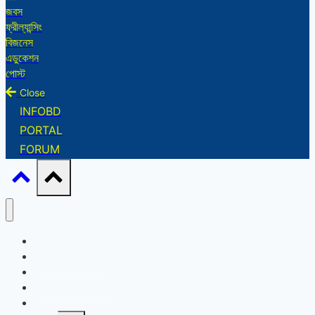
জবস
ফ্রীল্যান্সিং
বিজনেস
এডুকেশন
পোস্ট
Close
INFOBD
PORTAL
FORUM
JOBS
FREELANCING
BUSINESS
ENTREPRENEUR
EDUCATION