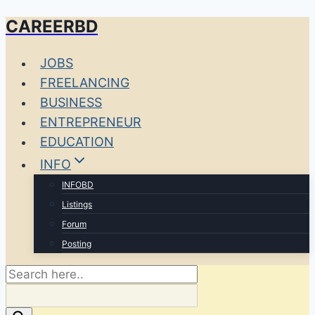
CAREERBD
Skip
to
JOBS
content
FREELANCING
BUSINESS
ENTREPRENEUR
EDUCATION
INFO
INFOBD
Listings
Forum
Posting