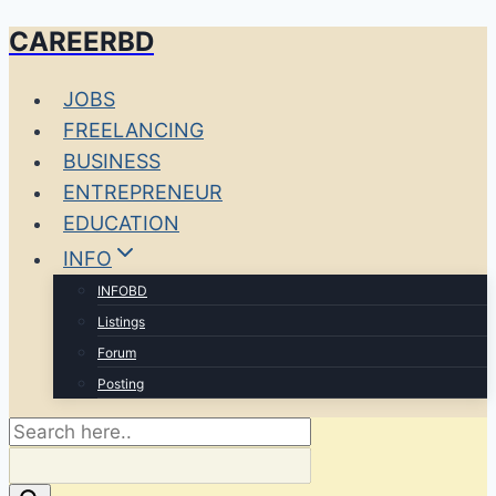
CAREERBD
Skip
to
JOBS
content
FREELANCING
BUSINESS
ENTREPRENEUR
EDUCATION
INFO
INFOBD
Listings
Forum
Posting