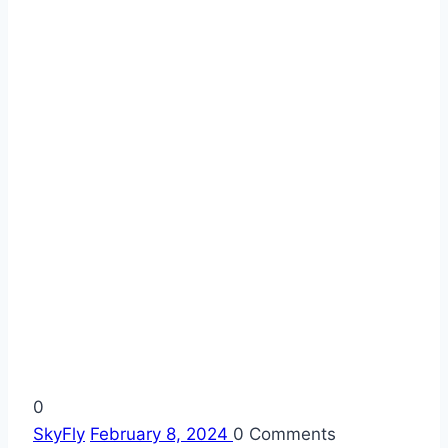
0
SkyFly
February 8, 2024
0
Comments