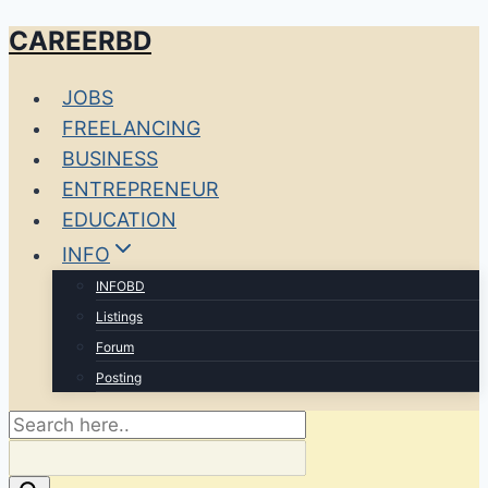
CAREERBD
Skip
to
JOBS
content
FREELANCING
BUSINESS
ENTREPRENEUR
EDUCATION
INFO
INFOBD
Listings
Forum
Posting