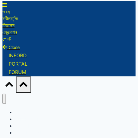
জবস
ফ্রীল্যান্সিং
বিজনেস
এডুকেশন
পোস্ট
Close
INFOBD
PORTAL
FORUM
JOBS
FREELANCING
BUSINESS
ENTREPRENEUR