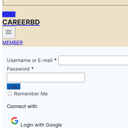
POST
CAREERBD
MEMBER
Username or E-mail
*
Password
*
Login
Remember Me
Connect with
Login with Google