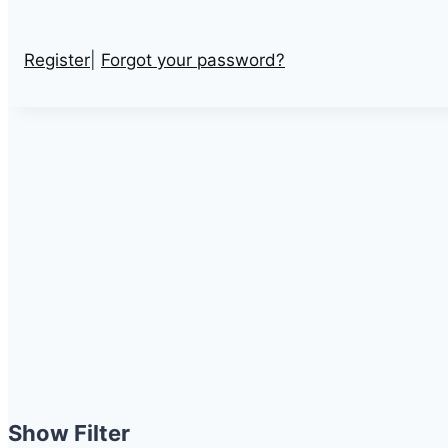
Register
|
Forgot your password?
Show Filter