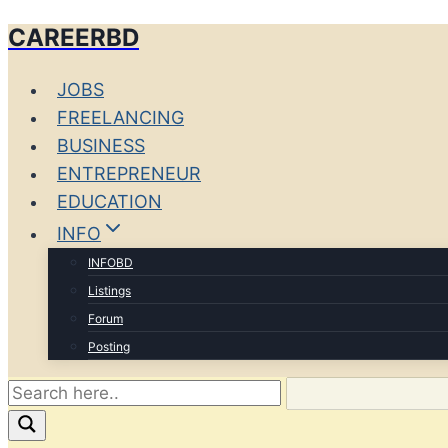
CAREERBD
Skip
to
JOBS
content
FREELANCING
BUSINESS
ENTREPRENEUR
EDUCATION
INFO
INFOBD
Listings
Forum
Posting