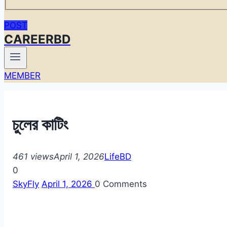
POST
CAREERBD
MEMBER
চুলের কাটিং
461 views
April 1, 2026
LifeBD
0
SkyFly
April 1, 2026
0
Comments