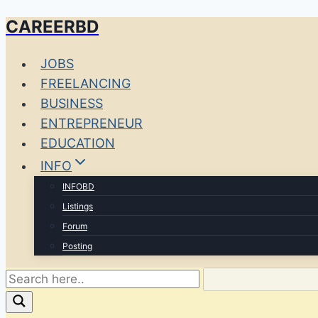
CAREERBD
Skip
to
JOBS
content
FREELANCING
BUSINESS
ENTREPRENEUR
EDUCATION
INFO
INFOBD
Listings
Forum
Posting