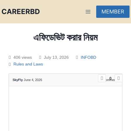
CAREERBD
MEMBER
INFOBD
এফিডেভিট করার নিয়ম
PORTAL
406 views
July 13, 2026
INFOBD
FORUM
Rules and Laws
0
SkyFly
June 4, 2026
0
Comments