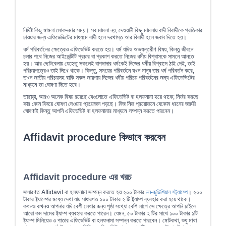
নির্দিষ্ট কিছু মামলা মোকদ্দমার সময়। সব মামলা নয়, দেওয়ানী কিছু মামলায় বাদী বিবাদীকে প্রতিকার
চাওয়ার জন্য এফিডেভিটের মাধ্যমে বাদী হলে দরখাস্ত আর বিবাদী হলে জবাব দিতে হয়।
ধর্ম পরিবর্তনের ক্ষেত্রেও এফিডেভিট করতে হয়। ধর্ম যদিও অভ্যন্তরীণ বিষয়, কিন্তু জীবনে
চলার পথে নিজের আইডেন্টিটি প্রচার বা প্রকাশ করতে নিজের ধর্মীয় বিশ্বাসকে সামনে আনতে
হয়। আর ছোটবেলায় যেহেতু সকলেই বাপদাদার ধর্মকেই নিজের ধর্মীয় বিশ্বাসে ঠাই দেই, তাই
পরিচয়পত্রেও তাই লিখে থাকে। কিন্তু, সময়ের পরিবর্তনে যখন মানুষ তার ধর্ম পরিবর্তন করে,
তখন জাতীয় পরিচয়সহ বাকি সকল জায়গায় নিজের ধর্মীয় পরিচয় পরিবর্তনের জন্য এফিডেভিটের
মাধ্যমে তা ঘোষণা দিতে হবে।
তাছাড়া, আরও অনেক বিষয় রয়েছে যেগুলোতে এফিডেভিট বা হলফনামা হয়ে থাকে; নির্ভর করছে
কার কোন বিষয়ে ঘোষণা দেওয়ার প্রয়োজন পড়ছে। নিজ নিজ প্রয়োজনে যেকোন ধরনের জরুরী
ঘোষণাই কিন্তু আপনি এফিডেভিট বা হলফনামার মাধ্যমে সম্পন্ন করতে পারবেন।
Affidavit procedure কিভাবে করবেন
Affidavit procedure এর খরচ
সাধারণত Affidavit বা হলফনামা সম্পন্ন করতে হয় ২০০ টাকার
নন-জুডিশিয়াল স্ট্যাম্পে
। ২০০
টাকার ষ্ট্যাম্পের মধ্যে দেখা যায় সাধারণত ১০০ টাকার ২ টি ষ্ট্যাম্প ব্যবহার করা হয়ে থাকে।
কখনও কখনও আপনার যদি বেশী লেখার জন্য পৃষ্ঠা সংখ্যা বেশি লাগে সে ক্ষেত্রে আপনি চাইলে
আরো কম দামের ষ্ট্যাম্প ব্যবহার করতে পারেন। যেমন, ৫০ টাকার ২ টির সাথে ১০০ টাকার ১টি
ষ্ট্যাম্প মিলিয়েও ৩ পাতার এফিডেভিট বা হলফনামা সম্পন্ন করতে পারবেন। মোটকথা, শুধু মাথা