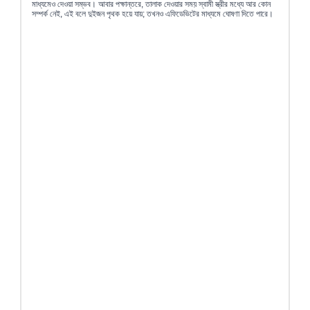
মাধ্যমেও দেওয়া সম্ভব। আবার পক্ষান্তরে, তালাক দেওয়ার সময় স্বামী স্ত্রীর মধ্যে আর কোন
সম্পর্ক নেই, এই বলে দুইজন পৃথক হয়ে যায়; তখনও এফিডেভিটের মাধ্যমে ঘোষণা দিতে পারে।