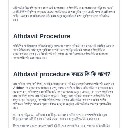
এফিডেভিট ইংরেজি শব্দ যার বাংলা অর্থ হলফনামা। এফিডেভিট বা হলফনামা হল সত্যিকার অর্থে
একটি লিখিত বিবৃতি যা স্বেচ্ছায় একজন প্রতিপালক বা জবানবন্দীর দ্বারা একটি শপথ বা অঙ্গীকারের
অধীনে করা হয় যা আইন দ্বারা এটি করার জন্য অনুমোদিত একজন ব্যক্তির দ্বারা পরিচালিত
হয়।
Affidavit Procedure
পরিচিতির যে বিষয়গুলো পরিবর্তনযোগ্য সেগুলোর কোনো পরিবর্তন করা হলে সেটি মৌখিক ভাবে না
করে লিখিতভাবে আইনানুগ প্রক্রিয়া সম্পন্ন করার প্রক্রিয়াটিকেই আমরা এফিডেভিট বা
হলফনামা বলে থাকে। যে বিষয়টি পরিবর্তন যোগ্য নয় সে বিষয়গুলো এফিডেভিট বা হলফনামা
করেও পরিবর্তন করা সম্ভব নয়।
Affidavit procedure করতে কি কি লাগে?
নাম-পরিচয়, বংশ, ধর্ম, শিক্ষা, বৈবাহিক অবস্থান সহ পরিবর্তনযোগ্য বিষয়গুলো পরিবর্তন করতে হয়
Affidavit বা হলফনামার মাধ্যমে। তো, সবচেয়ে বেশী যে বিষয়ে এফিডেভিট বা হলফনামা হয়ে
থাকে তা হল, পরিচয়পত্র বা সার্টিফিকেটে নাম সংশোধনের জন্য। এখানে, নাম বলতে শুধু নিজের
নাম নয়, পিতা মাতার নাম পরিবর্তনও সম্ভব। কিন্তু, বয়স পরিবর্তন সাধারণত এফিডেভিট দিয়ে
সম্ভব নয়। উল্লেখ্য, নাম পরিবর্তন/সংশোধনের সময় এফিডেভিট করার পর আবার জাতীয়
পত্রিকায় বিজ্ঞপ্তি আকারে প্রচার করতে হবে; যা অন্যান্য এফিডেভিটের ক্ষেত্রে প্রয়োজনীয়
নয়।
স্থাবর সম্পত্তি তথা জমিজমা ক্রয় বিক্রয়ের সময়। দলিল সম্পন্নের পাশাপাশি জমি ক্রয়
বিক্রয়ের সময় জমি বিক্রয়ের বিষয়টি ঘোষণা দেওয়ার জন্য এফিডেভিট করতে হয়।
বিবাহ করার সময় একে অন্যকে স্বামী স্ত্রী হিসেবে ঘোষণা দিয়ে থাকে, আর তা এফিডেভিটের