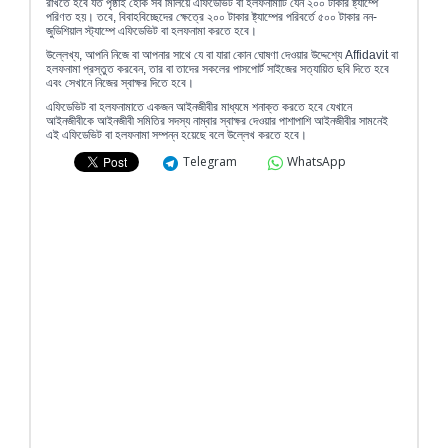
রাখতে হবে যত পৃষ্ঠাই হোক সব মিলিয়ে এফিডেভিট বা হলফনামাটি যেন ২০০ টাকার ষ্ট্যাম্পে
পরিণত হয়। তবে, বিবাহবিচ্ছেদের ক্ষেত্রে ২০০ টাকার ষ্ট্যাম্পের পরিবর্তে ৫০০ টাকার নন-
জুডিশিয়াল স্ট্যাম্পে এফিডেভিট বা হলফনামা করতে হবে।
উল্লেখ্য, আপনি নিজে বা আপনার সাথে যে বা যারা কোন ঘোষণা দেওয়ার উদ্দেশ্যে Affidavit বা
হলফনামা প্রস্তুত করবেন, তার বা তাদের সকলের পাসপোর্ট সাইজের সত্যায়িত ছবি দিতে হবে
এবং সেখানে নিজের স্বাক্ষর দিতে হবে।
এফিডেভিট বা হলফনামাতে একজন আইনজীবীর মাধ্যমে শনাক্ত করতে হবে যেখানে
আইনজীবীকে আইনজীবী সমিতির সদস্য নাম্বার স্বাক্ষর দেওয়ার পাশাপাশি আইনজীবীর সামনেই
এই এফিডেভিট বা হলফনামা সম্পন্ন হয়েছে বলে উল্লেখ করতে হবে।
Telegram
WhatsApp