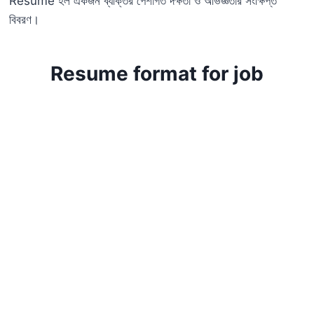
Resume হল একজন ব্যক্তির পেশাগত দক্ষতা ও অভিজ্ঞতার সংক্ষিপ্ত
বিবরণ।
Resume format for job