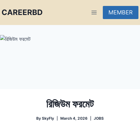
CAREERBD
MEMBER
INFOBD
PORTAL
FORUM
রিজিউম ফরমেট
By
SkyFly
March 4, 2026
JOBS