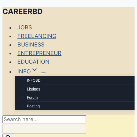
CAREERBD
Skip
to
JOBS
content
FREELANCING
BUSINESS
ENTREPRENEUR
EDUCATION
INFO
INFOBD
Listings
Forum
Posting